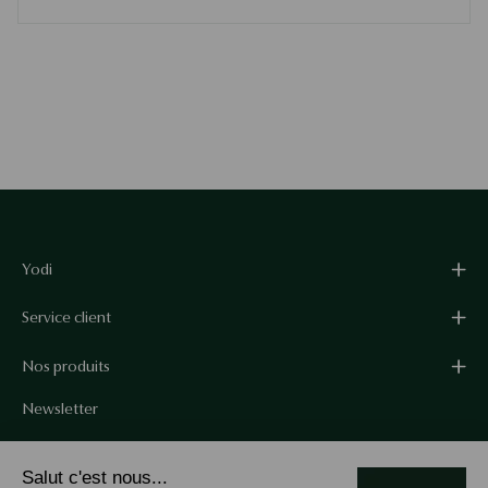
Yodi
Service client
Nos produits
Newsletter
Bénéficiez de -10% sur votre première commande en vous
Salut c'est nous...
abonnant à notre newsletter.*