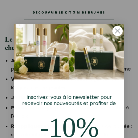
DÉCOUVRIR LE KIT 3 MINI BRUMES
Le bon geste : comment vaporiser sur les
cheveux
Agitez 3 secondes
avant utilisation : les deux
phases se mélangent pour une diffusion homogène
Vaporisez à 20-30 cm
en nuage léger sur les
longueurs et les pointes
Inscrivez-vous à la newsletter pour
Jamais directement sur le cuir chevelu
recevoir nos nouveautés et profiter de
Passez les doigts
pour répartir ou laissez sécher à
-10%
l'air libre
Réappliquez sans contrainte
en cours de journée :
sans alcool, aucun dessèchement cumulatif