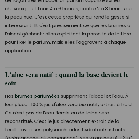
de façon très efficace. Un parfum vaporisé sur les
cheveux peut tenir 4 à 6 heures, contre 2 à 3 heures sur
la peau nue. C'est cette propriété qui rend le geste si
intéressant. Et c'est précisément ce que les brumes à
l'alcool gâchent : elles exploitent la porosité de la fibre
pour fixer le parfum, mais elles l'aggravent à chaque
application.
L'aloe vera natif : quand la base devient le
soin
Nos
brumes parfumées
suppriment l'alcool et l'eau. À
leur place : 100 % jus d'aloe vera bio natif, extrait à froid.
Ce n'est pas de l'eau florale ou de l'aloe vera
reconstitué. C'est le jus directement extrait de la
feuille, avec ses polysaccharides hydratants intacts
(acémannane, glucomannane), ses vitamines B1, B2, B3,