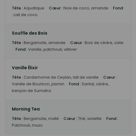
Tête :
Aquatique ·
Cœur :
Noix de coco, amande ·
Fond
:
Lait de coco
Souffle des Bois
Tête :
Bergamote, amande ·
Cœur :
Bois de cèdre, ciste
·
Fond :
Vanille, patchouli, vétiver
Vanille Élixir
Tête :
Cardamome de Ceylan, lait de vanille ·
Cœur :
Vanille de Bourbon, jasmin ·
Fond :
Santal, cèdre,
benjoin de Sumatra
Morning Tea
Tête :
Bergamote, maté ·
Cœur :
Thé, violette ·
Fond :
Patchouli, musc