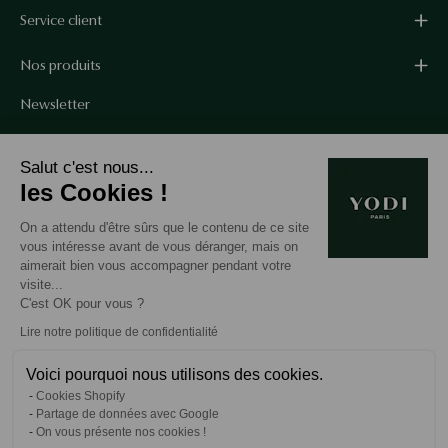
Service client
Nos produits
Newsletter
Bénéficiez de -10% sur votre première commande en vous
Salut c'est nous...
abonnant à notre newsletter.*
les Cookies !
*Non cumulable avec d'autres codes promo.
On a attendu d'être sûrs que le contenu de ce site
vous intéresse avant de vous déranger, mais on
aimerait bien vous accompagner pendant votre
Abonnez-
visite...
C'est OK pour vous ?
vous
à
Lire notre politique de confidentialité
notre
Voici pourquoi nous utilisons des cookies.
newsletter
Cookies Shopify
© 2026,
Yodi
.
Partage de données avec Google
On vous présente nos cookies !