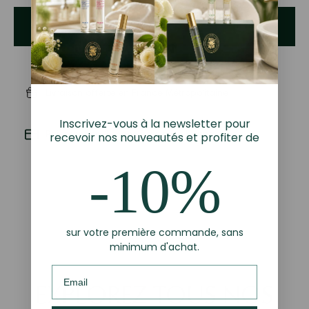
AJOUTER
|
116,00€
Livraison offerte en France Métropolitaine
Inscrivez-vous à la newsletter pour
Paiement en 3x sans frais avec Klarna
recevoir nos nouveautés et profiter de
-10%
sur votre première commande, sans
minimum d'achat.
EXPLOREZ TOUS NOS